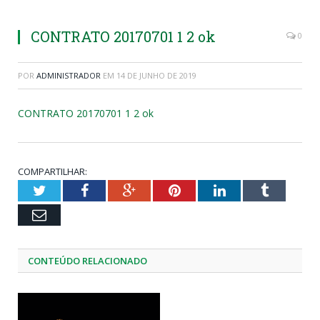
CONTRATO 20170701 1 2 ok
0
POR
ADMINISTRADOR
EM
14 DE JUNHO DE 2019
CONTRATO 20170701 1 2 ok
COMPARTILHAR:
Twitter
Facebook
Google+
Pinterest
LinkedIn
Tumblr
Email
CONTEÚDO RELACIONADO