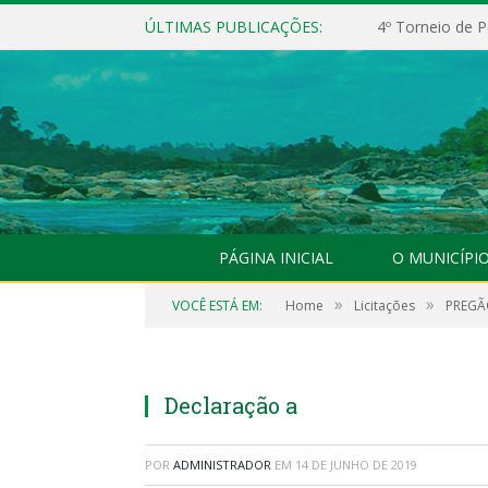
ÚLTIMAS PUBLICAÇÕES:
4º Torneio de P
PÁGINA INICIAL
O MUNICÍPI
»
»
VOCÊ ESTÁ EM:
Home
Licitações
PREGÃO
Declaração a
POR
ADMINISTRADOR
EM
14 DE JUNHO DE 2019