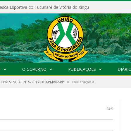
esca Esportiva do Tucunaré de Vitória do Xingu
O
O GOVERNO
PUBLICAÇÕES
DIÁRIO
»
 PRESENCIAL Nº 9/2017-010-PMVX-SRP
Declaração a
0