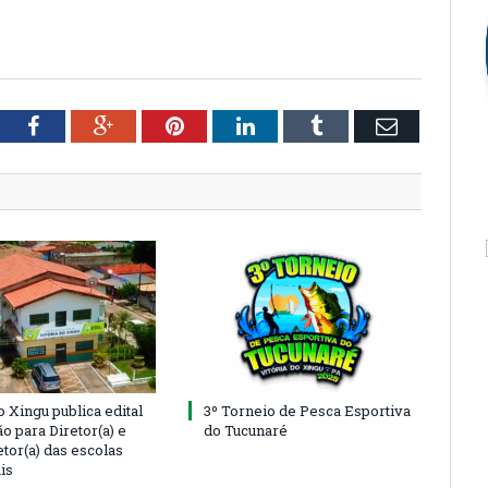
tter
Facebook
Google+
Pinterest
LinkedIn
Tumblr
Email
o Xingu publica edital
3º Torneio de Pesca Esportiva
o para Diretor(a) e
do Tucunaré
tor(a) das escolas
is