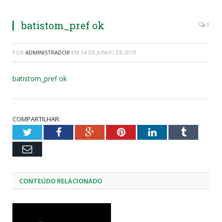
batistom_pref ok
0
POR
ADMINISTRADOR
EM
14 DE JUNHO DE 2019
batistom_pref ok
COMPARTILHAR:
Twitter
Facebook
Google+
Pinterest
LinkedIn
Tumblr
Email
CONTEÚDO RELACIONADO