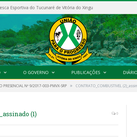
esca Esportiva do Tucunaré de Vitória do Xingu
O
O GOVERNO
PUBLICAÇÕES
DIÁRIO
»
 PRESENCIAL Nº 9/2017-003-PMVX-SRP
CONTRATO_COMBUSTIVEL (2)_assin
ssinado (1)
0