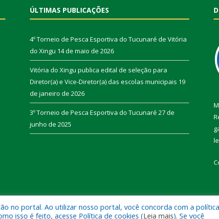
ÚLTIMAS PUBLICAÇÕES
D
4º Torneio de Pesca Esportiva do Tucunaré de Vitória
do Xingu
14 de maio de 2026
Vitória do Xingu publica edital de seleção para
Diretor(a) e Vice-Diretor(a) das escolas municipais
19
de janeiro de 2026
M
3º Torneio de Pesca Esportiva do Tucunaré
27 de
R
junho de 2025
g
l
C
 no portal. Ao utilizar nosso portal, você concorda com a polític
de Vitória do Xingu.
Mapa do Si
 isso é feito, acesse Política de cookies (
Leia mais
). Se você