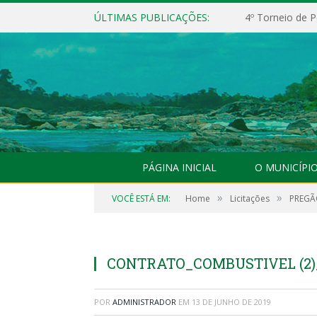
ÚLTIMAS PUBLICAÇÕES:
4º Torneio de P
PÁGINA INICIAL
O MUNICÍPI
»
»
VOCÊ ESTÁ EM:
Home
Licitações
PREGÃO
CONTRATO_COMBUSTIVEL (2)_a
POR
ADMINISTRADOR
EM
13 DE JUNHO DE 2019