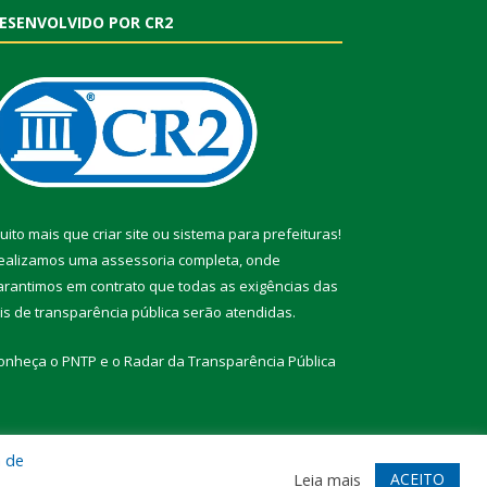
ESENVOLVIDO POR CR2
uito mais que
criar site
ou
sistema para prefeituras
!
ealizamos uma
assessoria
completa, onde
arantimos em contrato que todas as exigências das
eis de transparência pública
serão atendidas.
onheça o
PNTP
e o
Radar da Transparência Pública
a de
te
Acessar Área Administrativa
Acessar Webmail
ACEITO
Leia mais