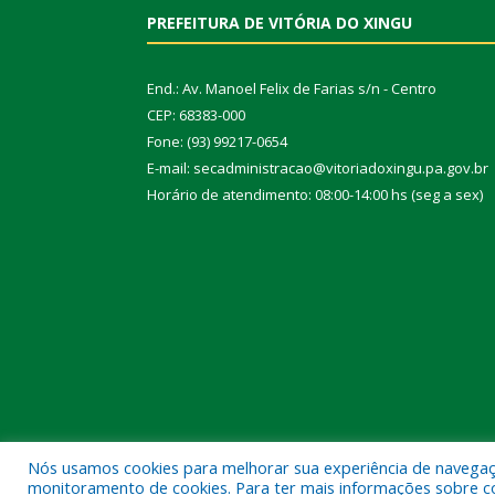
PREFEITURA DE VITÓRIA DO XINGU
End.: Av. Manoel Felix de Farias s/n - Centro
CEP: 68383-000
Fone: (93) 99217-0654
E-mail: secadministracao@vitoriadoxingu.pa.gov.br
Horário de atendimento: 08:00-14:00 hs (seg a sex)
Nós usamos cookies para melhorar sua experiência de navegação
Todos os direitos reservados a Prefeitura Municipal 
monitoramento de cookies. Para ter mais informações sobre como