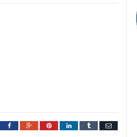
tter
Facebook
Google+
Pinterest
LinkedIn
Tumblr
Email