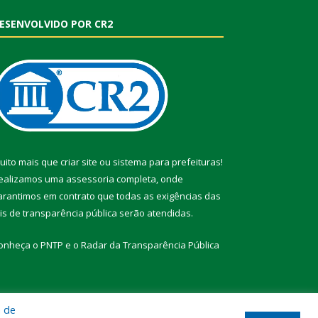
ESENVOLVIDO POR CR2
uito mais que
criar site
ou
sistema para prefeituras
!
ealizamos uma
assessoria
completa, onde
arantimos em contrato que todas as exigências das
eis de transparência pública
serão atendidas.
onheça o
PNTP
e o
Radar da Transparência Pública
a de