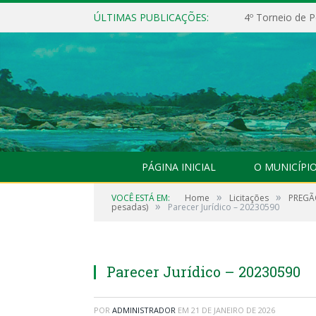
ÚLTIMAS PUBLICAÇÕES:
4º Torneio de P
PÁGINA INICIAL
O MUNICÍPI
»
»
VOCÊ ESTÁ EM:
Home
Licitações
PREGÃO
»
pesadas)
Parecer Jurídico – 20230590
Parecer Jurídico – 20230590
POR
ADMINISTRADOR
EM
21 DE JANEIRO DE 2026