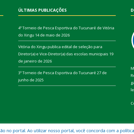
ÚLTIMAS PUBLICAÇÕES
D
4º Torneio de Pesca Esportiva do Tucunaré de Vitória
do Xingu
14 de maio de 2026
Vitória do Xingu publica edital de seleção para
Diretor(a) e Vice-Diretor(a) das escolas municipais
19
de janeiro de 2026
M
3º Torneio de Pesca Esportiva do Tucunaré
27 de
R
junho de 2025
g
l
C
 no portal. Ao utilizar nosso portal, você concorda com a polític