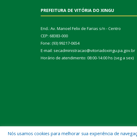
PREFEITURA DE VITÓRIA DO XINGU
End.: Av. Manoel Felix de Farias s/n - Centro
CEP: 68383-000
Fone: (93) 99217-0654
E-mail: secadministracao@vitoriadoxingu.pa.gov.br
Horário de atendimento: 08:00-14:00 hs (seg a sex)
Nós usamos cookies para melhorar sua experiência de navegação