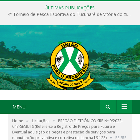
ÚLTIMAS PUBLICAÇÕES:
4º Torneio de Pesca Esportiva do Tucunaré de Vitória do Xingu
MENU
»
»
Home
Licitações
PREGÃO ELETRÔNICO SRP Nº 9/2023-
047-SEMUTS (Refere-se à Registro de Preços para Futura e
Eventual aquisição de peças e prestação de serviços para
»
manutenção preventiva e corretiva da Lancha LS-123)
PE SRP