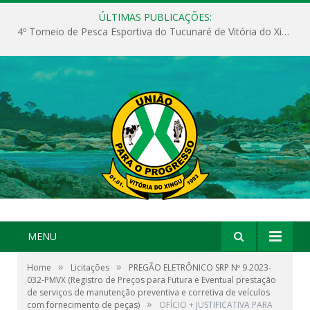
ÚLTIMAS PUBLICAÇÕES:
4º Torneio de Pesca Esportiva do Tucunaré de Vitória do Xingu
MENU
»
»
Home
Licitações
PREGÃO ELETRÔNICO SRP Nº 9.2023-
032-PMVX (Registro de Preços para Futura e Eventual prestação
de serviços de manutenção preventiva e corretiva de veículos
»
com fornecimento de peças)
OFÍCIO + JUSTIFICATIVA PARA