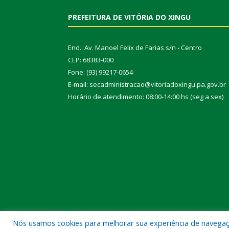
PREFEITURA DE VITÓRIA DO XINGU
End.: Av. Manoel Felix de Farias s/n - Centro
CEP: 68383-000
Fone: (93) 99217-0654
E-mail: secadministracao@vitoriadoxingu.pa.gov.br
Horário de atendimento: 08:00-14:00 hs (seg a sex)
Nós usamos cookies para melhorar sua experiência de navegação