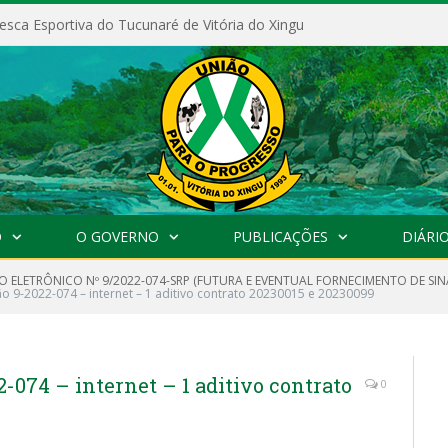
esca Esportiva do Tucunaré de Vitória do Xingu
O
O GOVERNO
PUBLICAÇÕES
DIÁRIO
O ELETRÔNICO Nº 9/2022-074-SRP (FUTURA E EVENTUAL FORNECIMENTO DE SIN
o 9-2022-074 – internet – 1 aditivo contrato 20230015 e 20230099
-074 – internet – 1 aditivo contrato
0