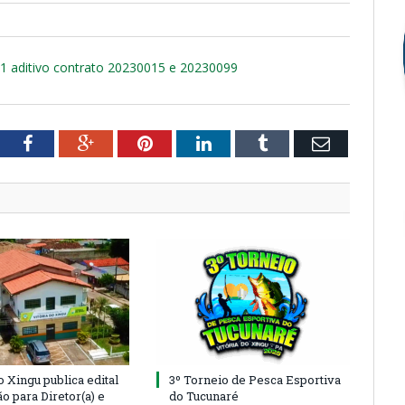
- 1 aditivo contrato 20230015 e 20230099
tter
Facebook
Google+
Pinterest
LinkedIn
Tumblr
Email
o Xingu publica edital
3º Torneio de Pesca Esportiva
o para Diretor(a) e
do Tucunaré