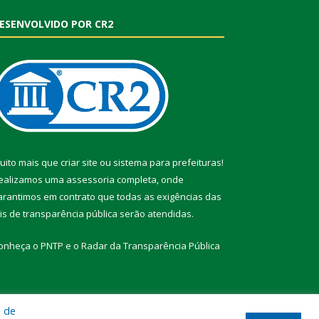
ESENVOLVIDO POR CR2
uito mais que
criar site
ou
sistema para prefeituras
!
ealizamos uma
assessoria
completa, onde
arantimos em contrato que todas as exigências das
eis de transparência pública
serão atendidas.
onheça o
PNTP
e o
Radar da Transparência Pública
a de