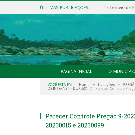
ÚLTIMAS PUBLICAÇÕES:
4º Torneio de P
PÁGINA INICIAL
O MUNICÍPI
»
»
VOCÊ ESTÁ EM:
Home
Licitações
PREGÃ
»
DE INTERNET – DUPLEX)
Parecer Controle Pregã
Parecer Controle Pregão 9-2022
20230015 e 20230099