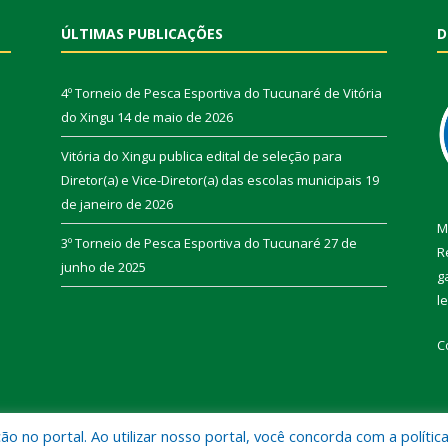
ÚLTIMAS PUBLICAÇÕES
D
4º Torneio de Pesca Esportiva do Tucunaré de Vitória
do Xingu
14 de maio de 2026
Vitória do Xingu publica edital de seleção para
Diretor(a) e Vice-Diretor(a) das escolas municipais
19
de janeiro de 2026
M
3º Torneio de Pesca Esportiva do Tucunaré
27 de
R
junho de 2025
g
l
C
 no portal. Ao utilizar nosso portal, você concorda com a polític