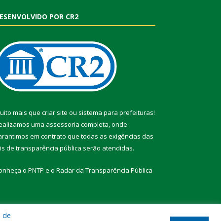
ESENVOLVIDO POR CR2
uito mais que
criar site
ou
sistema para prefeituras
!
ealizamos uma
assessoria
completa, onde
arantimos em contrato que todas as exigências das
eis de transparência pública
serão atendidas.
onheça o
PNTP
e o
Radar da Transparência Pública
a de