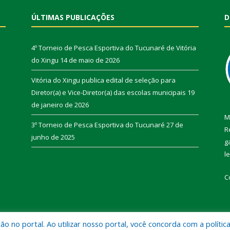
ÚLTIMAS PUBLICAÇÕES
D
4º Torneio de Pesca Esportiva do Tucunaré de Vitória
do Xingu
14 de maio de 2026
Vitória do Xingu publica edital de seleção para
Diretor(a) e Vice-Diretor(a) das escolas municipais
19
de janeiro de 2026
M
3º Torneio de Pesca Esportiva do Tucunaré
27 de
R
junho de 2025
g
l
C
 no portal. Ao utilizar nosso portal, você concorda com a polític