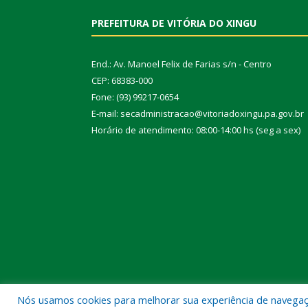
PREFEITURA DE VITÓRIA DO XINGU
End.: Av. Manoel Felix de Farias s/n - Centro
CEP: 68383-000
Fone: (93) 99217-0654
E-mail: secadministracao@vitoriadoxingu.pa.gov.br
Horário de atendimento: 08:00-14:00 hs (seg a sex)
Nós usamos cookies para melhorar sua experiência de navegação