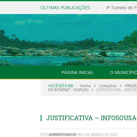
ÚLTIMAS PUBLICAÇÕES:
4º Torneio de P
PÁGINA INICIAL
O MUNICÍPI
»
»
VOCÊ ESTÁ EM:
Home
Licitações
PREGÃ
»
DE INTERNET – DUPLEX)
JUSTIFICATIVA – INFOS
JUSTIFICATIVA – INFOSOUSA 
POR
ADMINISTRADOR
EM
6 DE JANEIRO DE 2026