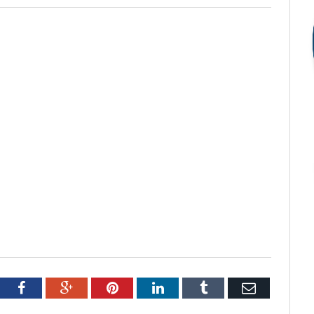
tter
Facebook
Google+
Pinterest
LinkedIn
Tumblr
Email