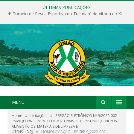
ÚLTIMAS PUBLICAÇÕES:
4º Torneio de Pesca Esportiva do Tucunaré de Vitória do Xingu
MENU
»
»
Home
Licitações
PREGÃO ELETRÔNICO Nº 9/2022-002-
PMVX (FORNECIMENTO DE MATERIAIS DE CONSUMO (GÊNEROS
ALIMENTÍCIOS, MATERIAIS DE LIMPEZA E
»
UTENSÍLIOS))
HOMOLOGAÇÃO – PE-SRP 9_2022-002