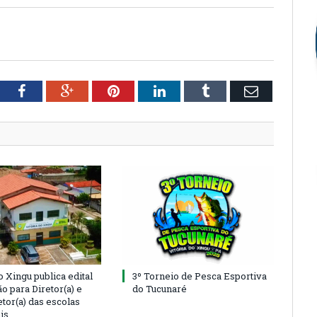
tter
Facebook
Google+
Pinterest
LinkedIn
Tumblr
Email
o Xingu publica edital
3º Torneio de Pesca Esportiva
o para Diretor(a) e
do Tucunaré
tor(a) das escolas
is