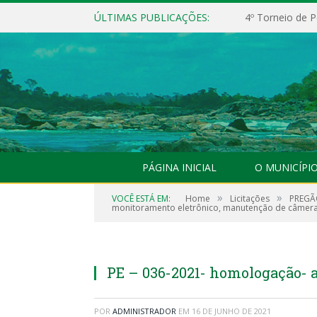
ÚLTIMAS PUBLICAÇÕES:
4º Torneio de P
PÁGINA INICIAL
O MUNICÍPI
»
»
VOCÊ ESTÁ EM:
Home
Licitações
PREGÃO
monitoramento eletrônico, manutenção de câmera
PE – 036-2021- homologação- 
POR
ADMINISTRADOR
EM
16 DE JUNHO DE 2021