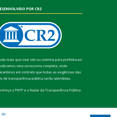
ESENVOLVIDO POR CR2
uito mais que
criar site
ou
sistema para prefeituras
!
ealizamos uma
assessoria
completa, onde
arantimos em contrato que todas as exigências das
eis de transparência pública
serão atendidas.
onheça o
PNTP
e o
Radar da Transparência Pública
a de