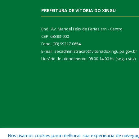
PREFEITURA DE VITÓRIA DO XINGU
End.: Av. Manoel Felix de Farias s/n - Centro
CEP: 68383-000
Fone: (93) 99217-0654
E-mail: secadministracao@vitoriadoxingu.pa.gov.br
Horário de atendimento: 08:00-14:00 hs (seg a sex)
Nós usamos cookies para melhorar sua experiência de navegação