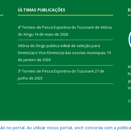
ÚLTIMAS PUBLICAÇÕES
D
4º Torneio de Pesca Esportiva do Tucunaré de Vitória
do Xingu
14 de maio de 2026
Vitória do Xingu publica edital de seleção para
Diretor(a) e Vice-Diretor(a) das escolas municipais
19
de janeiro de 2026
M
3º Torneio de Pesca Esportiva do Tucunaré
27 de
R
junho de 2025
g
l
C
 no portal. Ao utilizar nosso portal, você concorda com a polític