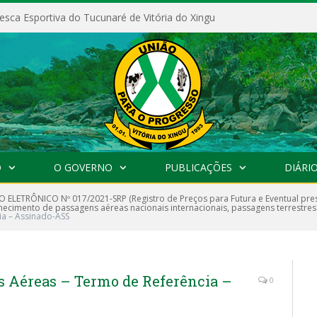
esca Esportiva do Tucunaré de Vitória do Xingu
O
O GOVERNO
PUBLICAÇÕES
DIÁRIO
 ELETRÔNICO Nº 017/2021-SRP (Registro de Preços para Futura e Eventual pre
necimento de passagens aéreas nacionais internacionais, passagens terrestres i
ia – Assinado-ASS
s Aéreas – Termo de Referência –
0