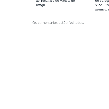
do Tucunaré de Vitória do
de seleçã
Xingu
Vice-Dire
municipa
Os comentários estão fechados.