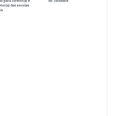
o para Diretor(a) e
do Tucunaré
tor(a) das escolas
is