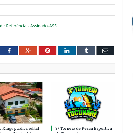
de Referência - Assinado-ASS
tter
Facebook
Google+
Pinterest
LinkedIn
Tumblr
Email
o Xingu publica edital
3º Torneio de Pesca Esportiva