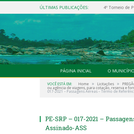
ÚLTIMAS PUBLICAÇÕES:
4º Torneio de P
PÁGINA INICIAL
O MUNICÍPI
»
»
VOCÊ ESTÁ EM:
Home
Licitações
PREGÃO
ou agência de viagens, para cotação, reserva e for
017-2021 – Passagens Aéreas – Termo de Referênc
PE-SRP – 017-2021 – Passagen
Assinado-ASS