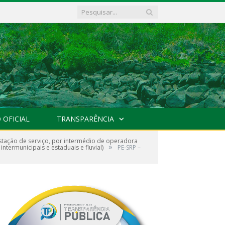
 OFICIAL
TRANSPARÊNCIA
stação de serviço, por intermédio de operadora
»
ntermunicipais e estaduais e fluvial)
PE-SRP –