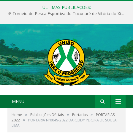
ÚLTIMAS PUBLICAÇÕES:
4º Torneio de Pesca Esportiva do Tucunaré de Vitória do Xingu
MENU
»
»
»
Home
Publicações Oficiais
Portarias
PORTARIAS
»
2022
PORTARIA Nº0049-2022 DARLEIDY PEREIRA DE SOUSA
LIMA