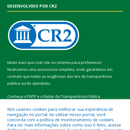
DESENVOLVIDO POR CR2
Muito mais que
criar site
ou
sistema para prefeituras
!
Realizamos uma
assessoria
completa, onde garantimos em
contrato que todas as exigências das
leis de transparência
pública
serão atendidas.
Conheça o
PNTP
e o
Radar da Transparência Pública
Nós usamos cookies para melhorar sua experiência de
navegação no portal. Ao utilizar nosso portal, você
concorda com a política de monitoramento de cookies.
Para ter mais informações sobre como isso é feito, acesse
Todos os direitos reservados a Prefeitura Municipal de Vitória do