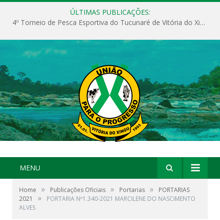
ÚLTIMAS PUBLICAÇÕES:
4º Torneio de Pesca Esportiva do Tucunaré de Vitória do Xingu
MENU
»
»
»
Home
Publicações Oficiais
Portarias
PORTARIAS
»
2021
PORTARIA Nº1.340-2021 MARCILENE DO NASCIMENTO
ALVES