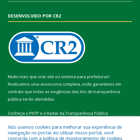
DESENVOLVIDO POR CR2
Muito mais que
criar site
ou
sistema para prefeituras
!
Realizamos uma
assessoria
completa, onde garantimos em
contrato que todas as exigências das
leis de transparência
pública
serão atendidas.
Conheça o
PNTP
e o
Radar da Transparência Pública
Nós usamos cookies para melhorar sua experiência de
navegação no portal. Ao utilizar nosso portal, você
concorda com a política de monitoramento de cookies.