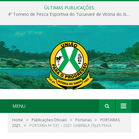
ÚLTIMAS PUBLICAÇÕES:
4º Torneio de Pesca Esportiva do Tucunaré de Vitória do Xingu
MENU
»
»
»
Home
Publicações Oficiais
Portarias
PORTARIAS
»
2021
PORTARIA Nº 531 – 2021 GABRIELA TELES PRAIA