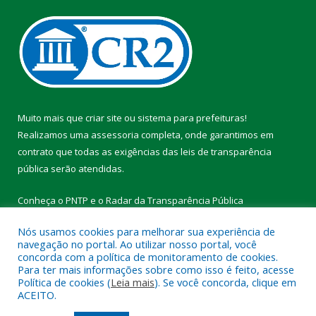
Muito mais que
criar site
ou
sistema para prefeituras
!
Realizamos uma
assessoria
completa, onde garantimos em
contrato que todas as exigências das
leis de transparência
pública
serão atendidas.
Conheça o
PNTP
e o
Radar da Transparência Pública
Nós usamos cookies para melhorar sua experiência de
navegação no portal. Ao utilizar nosso portal, você
concorda com a política de monitoramento de cookies.
Para ter mais informações sobre como isso é feito, acesse
Todos os direitos reservados a Prefeitura Municipal de Vitória do
Política de cookies (
Leia mais
). Se você concorda, clique em
Xingu.
ACEITO.