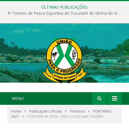
ÚLTIMAS PUBLICAÇÕES:
4º Torneio de Pesca Esportiva do Tucunaré de Vitória do Xingu
MENU
»
»
»
Home
Publicações Oficiais
Portarias
PORTARIAS
»
2021
PORTARIA Nº 0794 – 2021 LUCAS LIMA TEIXEIRA