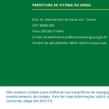
PREFEITURA DE VITÓRIA DO XINGU
End.: Av. Manoel Felix de Farias s/n - Centro
CEP: 68383-000
Fone: (93) 99217-0654
E-mail: secadministracao@vitoriadoxingu.pa.gov.br
Horário de atendimento: 08:00-14:00 hs (seg a sex)
Nós usamos cookies para melhorar sua experiência de navegação
monitoramento de cookies. Para ter mais informações sobre como
concorda, clique em ACEITO.
Todos os direitos reservados a Prefeitura Municipal 