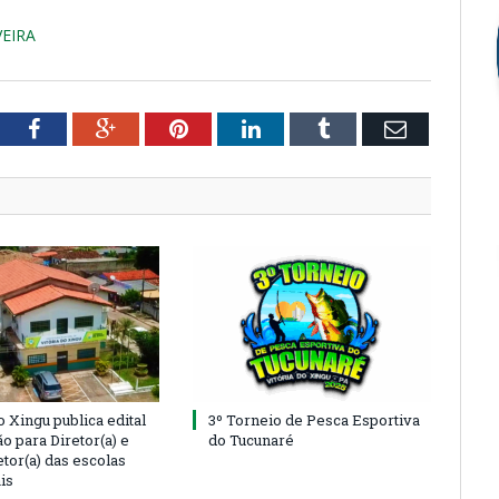
VEIRA
tter
Facebook
Google+
Pinterest
LinkedIn
Tumblr
Email
o Xingu publica edital
3º Torneio de Pesca Esportiva
o para Diretor(a) e
do Tucunaré
tor(a) das escolas
is