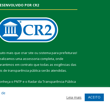
ESENVOLVIDO POR CR2
uito mais que
criar site
ou
sistema para prefeituras
!
ealizamos uma
assessoria
completa, onde
arantimos em contrato que todas as exigências das
eis de transparência pública
serão atendidas.
onheça o
PNTP
e o
Radar da Transparência Pública
a de
ACEITO
Leia mais
te
Acessar Área Administrativa
Acessar Webmail