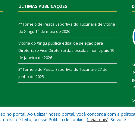
ÚLTIMAS PUBLICAÇÕES
D
4º Torneio de Pesca Esportiva do Tucunaré de Vitória
do Xingu
14 de maio de 2026
Vitória do Xingu publica edital de seleção para
Diretor(a) e Vice-Diretor(a) das escolas municipais
19
de janeiro de 2026
M
3º Torneio de Pesca Esportiva do Tucunaré
27 de
R
junho de 2025
g
l
C
 no portal. Ao utilizar nosso portal, você concorda com a polític
 isso é feito, acesse Política de cookies (
Leia mais
). Se você
de Vitória do Xingu.
Mapa do Si