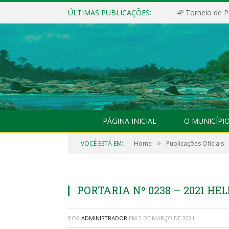
ÚLTIMAS PUBLICAÇÕES:
4º Torneio de P
PÁGINA INICIAL
O MUNICÍPI
»
VOCÊ ESTÁ EM:
Home
Publicações Oficiais
PORTARIA Nº 0238 – 2021 HE
POR
ADMINISTRADOR
EM
2 DE MARÇO DE 2021