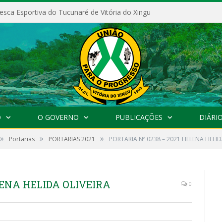
esca Esportiva do Tucunaré de Vitória do Xingu
O
O GOVERNO
PUBLICAÇÕES
DIÁRIO
»
»
»
Portarias
PORTARIAS 2021
PORTARIA Nº 0238 – 2021 HELENA HELID
LENA HELIDA OLIVEIRA
0