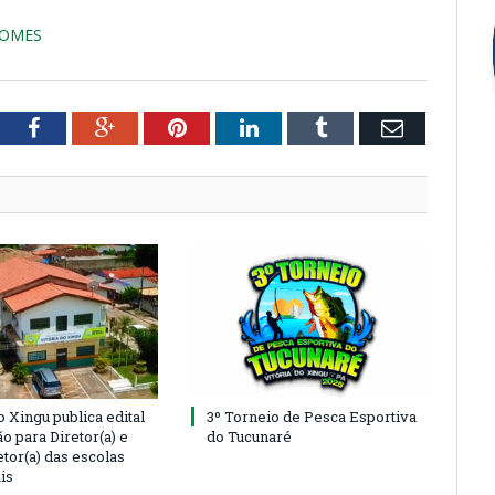
GOMES
tter
Facebook
Google+
Pinterest
LinkedIn
Tumblr
Email
o Xingu publica edital
3º Torneio de Pesca Esportiva
o para Diretor(a) e
do Tucunaré
tor(a) das escolas
is