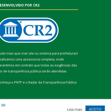
ESENVOLVIDO POR CR2
uito mais que
criar site
ou
sistema para prefeituras
!
ealizamos uma
assessoria
completa, onde
arantimos em contrato que todas as exigências das
eis de transparência pública
serão atendidas.
onheça o
PNTP
e o
Radar da Transparência Pública
a de
te
Acessar Área Administrativa
Acessar Webmail
ACEITO
Leia mais