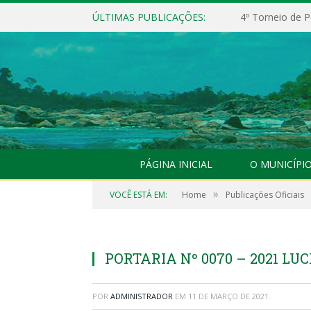
ÚLTIMAS PUBLICAÇÕES:
4º Torneio de P
PÁGINA INICIAL
O MUNICÍPI
»
VOCÊ ESTÁ EM:
Home
Publicações Oficiais
PORTARIA Nº 0070 – 2021 LU
POR
ADMINISTRADOR
EM
11 DE MARÇO DE 2021