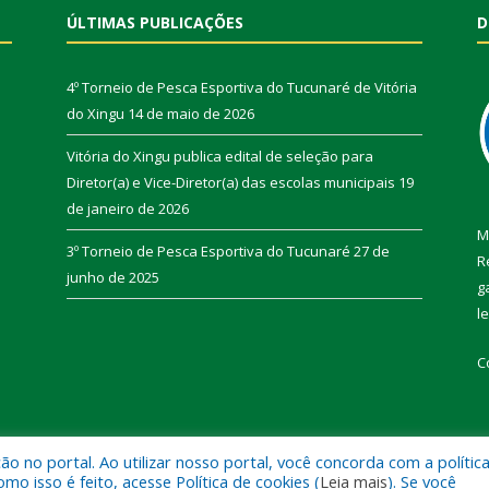
ÚLTIMAS PUBLICAÇÕES
D
4º Torneio de Pesca Esportiva do Tucunaré de Vitória
do Xingu
14 de maio de 2026
Vitória do Xingu publica edital de seleção para
Diretor(a) e Vice-Diretor(a) das escolas municipais
19
de janeiro de 2026
M
3º Torneio de Pesca Esportiva do Tucunaré
27 de
R
junho de 2025
g
l
C
 no portal. Ao utilizar nosso portal, você concorda com a polític
de Vitória do Xingu.
Mapa do Si
 isso é feito, acesse Política de cookies (
Leia mais
). Se você