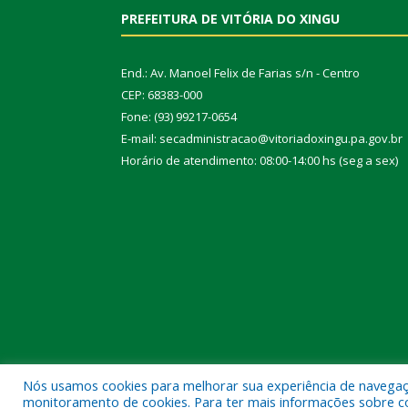
PREFEITURA DE VITÓRIA DO XINGU
End.: Av. Manoel Felix de Farias s/n - Centro
CEP: 68383-000
Fone: (93) 99217-0654
E-mail: secadministracao@vitoriadoxingu.pa.gov.br
Horário de atendimento: 08:00-14:00 hs (seg a sex)
Nós usamos cookies para melhorar sua experiência de navegação
Todos os direitos reservados a Prefeitura Municipal 
monitoramento de cookies. Para ter mais informações sobre como