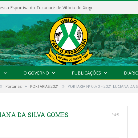
esca Esportiva do Tucunaré de Vitória do Xingu
O
O GOVERNO
PUBLICAÇÕES
DIÁRIO
»
»
»
Portarias
PORTARIAS 2021
PORTARIA Nº 0070 – 2021 LUCIANA DA 
CIANA DA SILVA GOMES
0