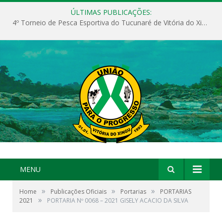
ÚLTIMAS PUBLICAÇÕES:
4º Torneio de Pesca Esportiva do Tucunaré de Vitória do Xingu
MENU
»
»
»
Home
Publicações Oficiais
Portarias
PORTARIAS
»
2021
PORTARIA Nº 0068 – 2021 GISELY ACACIO DA SILVA