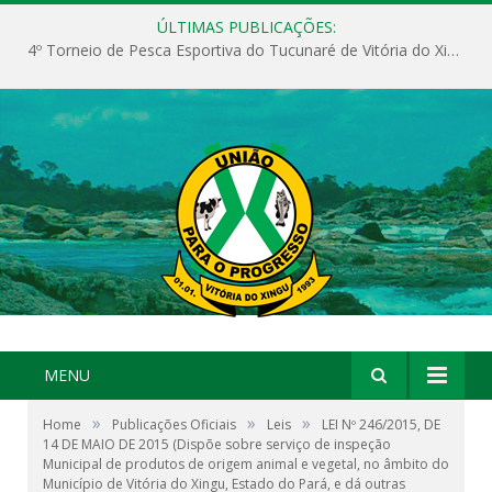
ÚLTIMAS PUBLICAÇÕES:
4º Torneio de Pesca Esportiva do Tucunaré de Vitória do Xingu
MENU
»
»
»
Home
Publicações Oficiais
Leis
LEI Nº 246/2015, DE
14 DE MAIO DE 2015 (Dispõe sobre serviço de inspeção
Municipal de produtos de origem animal e vegetal, no âmbito do
Município de Vitória do Xingu, Estado do Pará, e dá outras