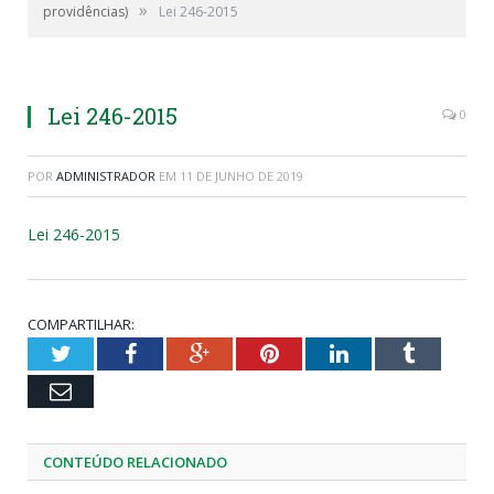
»
providências)
Lei 246-2015
Lei 246-2015
0
POR
ADMINISTRADOR
EM
11 DE JUNHO DE 2019
Lei 246-2015
COMPARTILHAR:
Twitter
Facebook
Google+
Pinterest
LinkedIn
Tumblr
Email
CONTEÚDO RELACIONADO