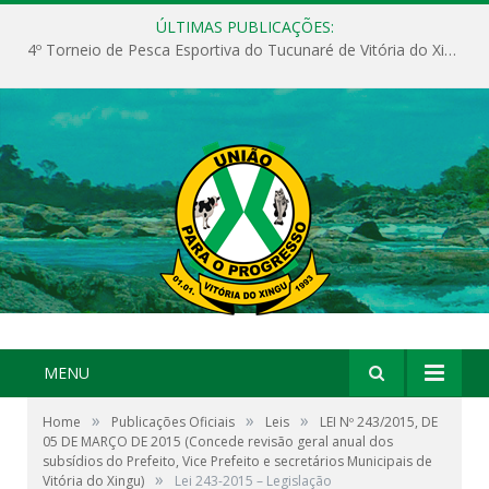
ÚLTIMAS PUBLICAÇÕES:
4º Torneio de Pesca Esportiva do Tucunaré de Vitória do Xingu
MENU
»
»
»
Home
Publicações Oficiais
Leis
LEI Nº 243/2015, DE
05 DE MARÇO DE 2015 (Concede revisão geral anual dos
subsídios do Prefeito, Vice Prefeito e secretários Municipais de
»
Vitória do Xingu)
Lei 243-2015 – Legislação