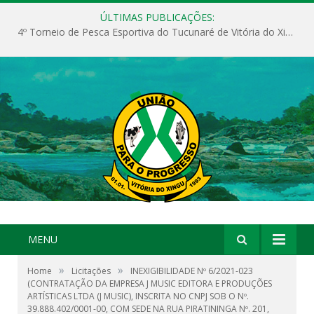
ÚLTIMAS PUBLICAÇÕES:
4º Torneio de Pesca Esportiva do Tucunaré de Vitória do Xingu
MENU
»
»
Home
Licitações
INEXIGIBILIDADE Nº 6/2021-023
(CONTRATAÇÃO DA EMPRESA J MUSIC EDITORA E PRODUÇÕES
ARTÍSTICAS LTDA (J MUSIC), INSCRITA NO CNPJ SOB O Nº.
39.888.402/0001-00, COM SEDE NA RUA PIRATININGA Nº. 201,