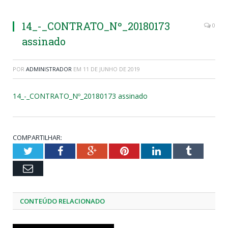
14_-_CONTRATO_Nº_20180173
0
assinado
POR
ADMINISTRADOR
EM
11 DE JUNHO DE 2019
14_-_CONTRATO_Nº_20180173 assinado
COMPARTILHAR:
Twitter
Facebook
Google+
Pinterest
LinkedIn
Tumblr
Email
CONTEÚDO RELACIONADO