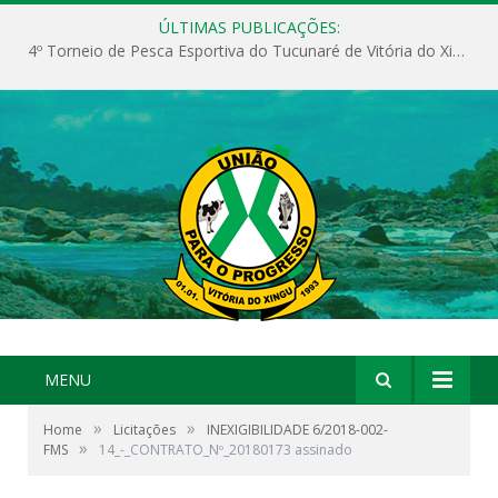
ÚLTIMAS PUBLICAÇÕES:
4º Torneio de Pesca Esportiva do Tucunaré de Vitória do Xingu
MENU
»
»
Home
Licitações
INEXIGIBILIDADE 6/2018-002-
»
FMS
14_-_CONTRATO_Nº_20180173 assinado