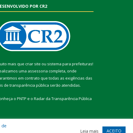
ESENVOLVIDO POR CR2
uito mais que
criar site
ou
sistema para prefeituras
!
ealizamos uma
assessoria
completa, onde
arantimos em contrato que todas as exigências das
eis de transparência pública
serão atendidas.
onheça o
PNTP
e o
Radar da Transparência Pública
a de
te
Acessar Área Administrativa
Acessar Webmail
ACEITO
Leia mais