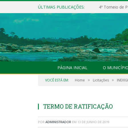
ÚLTIMAS PUBLICAÇÕES:
4º Torneio de P
PÁGINA INICIAL
O MUNICÍPI
»
»
VOCÊ ESTÁ EM:
Home
Licitações
INEXIG
TERMO DE RATIFICAÇÃO
POR
ADMINISTRADOR
EM
13 DE JUNHO DE 2019