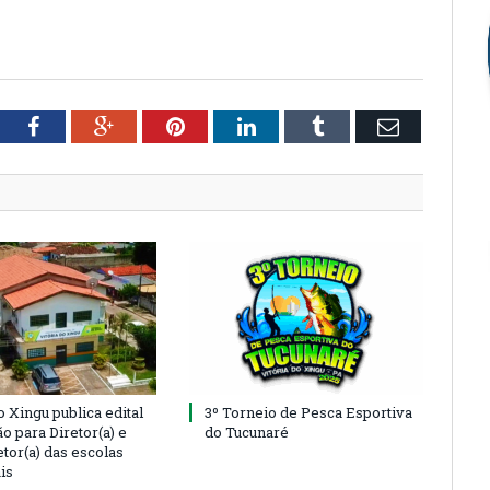
tter
Facebook
Google+
Pinterest
LinkedIn
Tumblr
Email
o Xingu publica edital
3º Torneio de Pesca Esportiva
o para Diretor(a) e
do Tucunaré
tor(a) das escolas
is