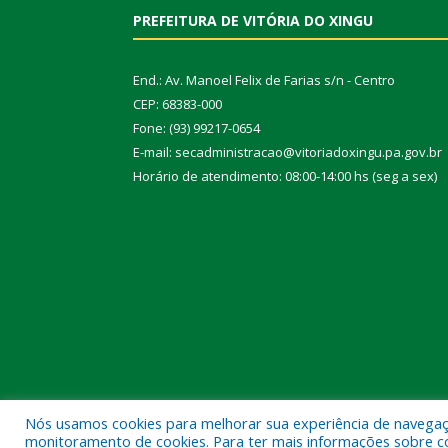
PREFEITURA DE VITÓRIA DO XINGU
End.: Av. Manoel Felix de Farias s/n - Centro
CEP: 68383-000
Fone: (93) 99217-0654
E-mail: secadministracao@vitoriadoxingu.pa.gov.br
Horário de atendimento: 08:00-14:00 hs (seg a sex)
Nós usamos cookies para melhorar sua experiência de navegação
Todos os direitos reservados a Prefeitura Municipal 
monitoramento de cookies. Para ter mais informações sobre como