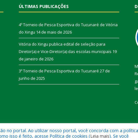
ÚLTIMAS PUBLICAÇÕES
D
4º Torneio de Pesca Esportiva do Tucunaré de Vitória
do Xingu
14 de maio de 2026
Vitória do Xingu publica edital de seleção para
Diretor(a) e Vice-Diretor(a) das escolas municipais
19
de janeiro de 2026
M
3º Torneio de Pesca Esportiva do Tucunaré
27 de
R
junho de 2025
g
l
C
 no portal. Ao utilizar nosso portal, você concorda com a polític
de Vitória do Xingu.
Mapa do Si
 isso é feito, acesse Política de cookies (
Leia mais
). Se você