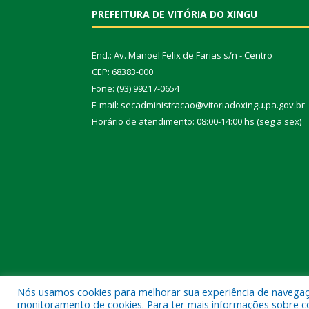
PREFEITURA DE VITÓRIA DO XINGU
End.: Av. Manoel Felix de Farias s/n - Centro
CEP: 68383-000
Fone: (93) 99217-0654
E-mail: secadministracao@vitoriadoxingu.pa.gov.br
Horário de atendimento: 08:00-14:00 hs (seg a sex)
Nós usamos cookies para melhorar sua experiência de navegação
Todos os direitos reservados a Prefeitura Municipal 
monitoramento de cookies. Para ter mais informações sobre como