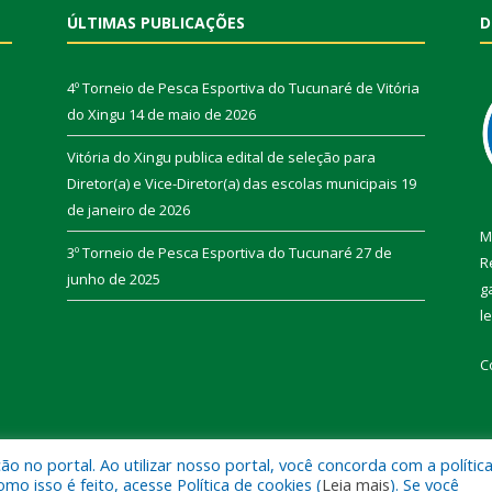
ÚLTIMAS PUBLICAÇÕES
D
4º Torneio de Pesca Esportiva do Tucunaré de Vitória
do Xingu
14 de maio de 2026
Vitória do Xingu publica edital de seleção para
Diretor(a) e Vice-Diretor(a) das escolas municipais
19
de janeiro de 2026
M
3º Torneio de Pesca Esportiva do Tucunaré
27 de
R
junho de 2025
g
l
C
 no portal. Ao utilizar nosso portal, você concorda com a polític
de Vitória do Xingu.
Mapa do Si
 isso é feito, acesse Política de cookies (
Leia mais
). Se você