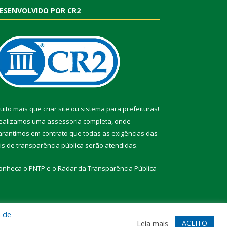
ESENVOLVIDO POR CR2
uito mais que
criar site
ou
sistema para prefeituras
!
ealizamos uma
assessoria
completa, onde
arantimos em contrato que todas as exigências das
eis de transparência pública
serão atendidas.
onheça o
PNTP
e o
Radar da Transparência Pública
a de
te
Acessar Área Administrativa
Acessar Webmail
ACEITO
Leia mais