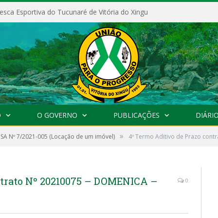
esca Esportiva do Tucunaré de Vitória do Xingu
O
O GOVERNO
PUBLICAÇÕES
DIÁRIO
»
SA Nº 7/2021-005 (Locação de um imóvel)
4º Termo Aditivo de Prazo cont
ntrato Nº 20210075 – DOMENICA –
0