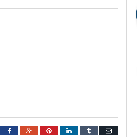
tter
Facebook
Google+
Pinterest
LinkedIn
Tumblr
Email