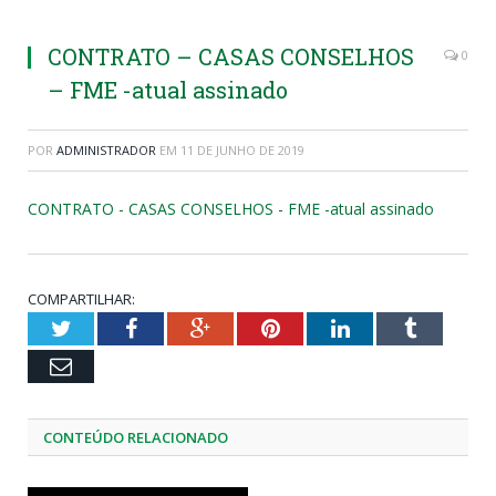
CONTRATO – CASAS CONSELHOS
0
– FME -atual assinado
POR
ADMINISTRADOR
EM
11 DE JUNHO DE 2019
CONTRATO - CASAS CONSELHOS - FME -atual assinado
COMPARTILHAR:
Twitter
Facebook
Google+
Pinterest
LinkedIn
Tumblr
Email
CONTEÚDO RELACIONADO