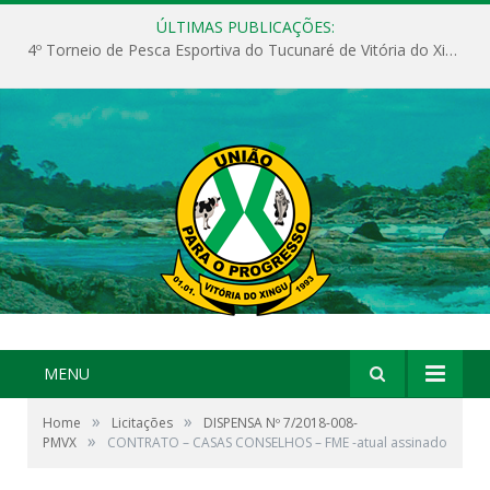
ÚLTIMAS PUBLICAÇÕES:
4º Torneio de Pesca Esportiva do Tucunaré de Vitória do Xingu
MENU
»
»
Home
Licitações
DISPENSA Nº 7/2018-008-
»
PMVX
CONTRATO – CASAS CONSELHOS – FME -atual assinado