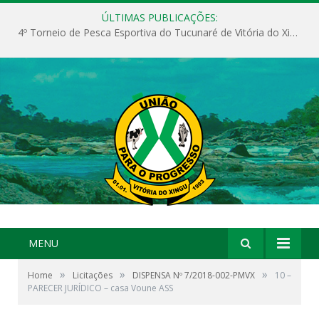
ÚLTIMAS PUBLICAÇÕES:
4º Torneio de Pesca Esportiva do Tucunaré de Vitória do Xingu
MENU
»
»
»
Home
Licitações
DISPENSA Nº 7/2018-002-PMVX
10 –
PARECER JURÍDICO – casa Voune ASS