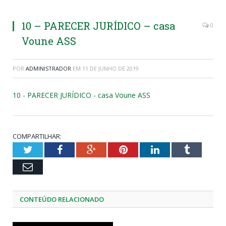
10 – PARECER JURÍDICO – casa
0
Voune ASS
POR
ADMINISTRADOR
EM
11 DE JUNHO DE 2019
10 - PARECER JURÍDICO - casa Voune ASS
COMPARTILHAR:
Twitter
Facebook
Google+
Pinterest
LinkedIn
Tumblr
Email
CONTEÚDO RELACIONADO