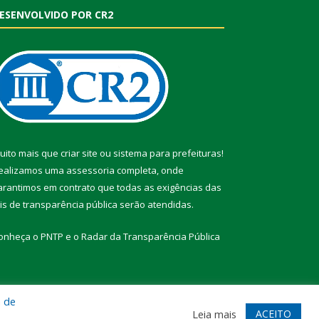
ESENVOLVIDO POR CR2
uito mais que
criar site
ou
sistema para prefeituras
!
ealizamos uma
assessoria
completa, onde
arantimos em contrato que todas as exigências das
eis de transparência pública
serão atendidas.
onheça o
PNTP
e o
Radar da Transparência Pública
a de
te
Acessar Área Administrativa
Acessar Webmail
ACEITO
Leia mais