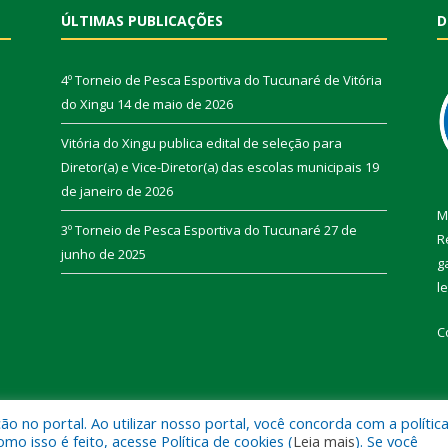
ÚLTIMAS PUBLICAÇÕES
D
4º Torneio de Pesca Esportiva do Tucunaré de Vitória
do Xingu
14 de maio de 2026
Vitória do Xingu publica edital de seleção para
Diretor(a) e Vice-Diretor(a) das escolas municipais
19
de janeiro de 2026
M
3º Torneio de Pesca Esportiva do Tucunaré
27 de
R
junho de 2025
g
l
C
 no portal. Ao utilizar nosso portal, você concorda com a polític
de Vitória do Xingu.
Mapa do Si
 isso é feito, acesse Política de cookies (
Leia mais
). Se você