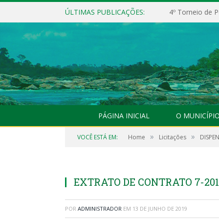
ÚLTIMAS PUBLICAÇÕES:
4º Torneio de P
PÁGINA INICIAL
O MUNICÍPI
»
»
VOCÊ ESTÁ EM:
Home
Licitações
DISPEN
EXTRATO DE CONTRATO 7-20
POR
ADMINISTRADOR
EM
13 DE JUNHO DE 2019