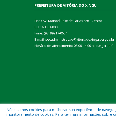
PREFEITURA DE VITÓRIA DO XINGU
End.: Av. Manoel Felix de Farias s/n - Centro
CEP: 68383-000
Fone: (93) 99217-0654
E-mail: secadministracao@vitoriadoxingu.pa.gov.br
Horário de atendimento: 08:00-14:00 hs (seg a sex)
Nós usamos cookies para melhorar sua experiência de navegação
Todos os direitos reservados a Prefeitura Municipal 
monitoramento de cookies. Para ter mais informações sobre como