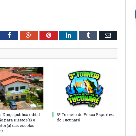
tter
Facebook
Google+
Pinterest
LinkedIn
Tumblr
Email
o Xingu publica edital
3º Torneio de Pesca Esportiva
o para Diretor(a) e
do Tucunaré
tor(a) das escolas
is