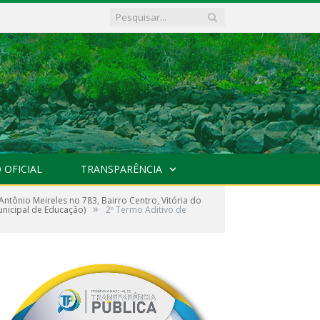
 OFICIAL
TRANSPARÊNCIA
tônio Meireles no 783, Bairro Centro, Vitória do
»
unicipal de Educação)
2º Termo Aditivo de