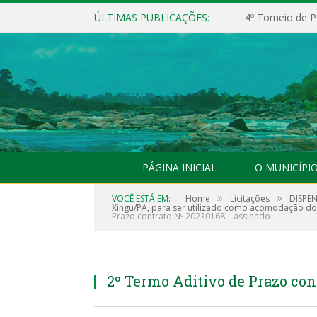
ÚLTIMAS PUBLICAÇÕES:
4º Torneio de P
PÁGINA INICIAL
O MUNICÍPI
»
»
VOCÊ ESTÁ EM:
Home
Licitações
DISPEN
Xingu/PA, para ser utilizado como acomodação dos
Prazo contrato Nº 20230168 – assinado
2º Termo Aditivo de Prazo con