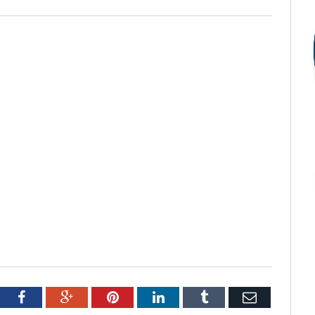
tter
Facebook
Google+
Pinterest
LinkedIn
Tumblr
Email