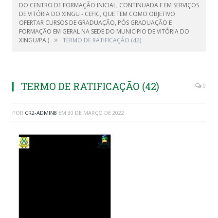
DO CENTRO DE FORMAÇÃO INICIAL, CONTINUADA E EM SERVIÇOS
DE VITÓRIA DO XINGU - CEFIC, QUE TEM COMO OBJETIVO
OFERTAR CURSOS DE GRADUAÇÃO, PÓS GRADUAÇÃO E
FORMAÇÃO EM GERAL NA SEDE DO MUNICÍPIO DE VITÓRIA DO
»
XINGU/PA.)
TERMO DE RATIFICAÇÃO (42)
TERMO DE RATIFICAÇÃO (42)
0
POR
CR2-ADMIN8
EM
30 DE MARÇO DE 2022