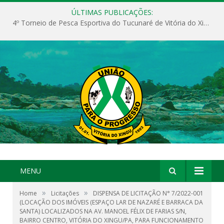
ÚLTIMAS PUBLICAÇÕES:
4º Torneio de Pesca Esportiva do Tucunaré de Vitória do Xingu
MENU
»
»
Home
Licitações
DISPENSA DE LICITAÇÃO N° 7/2022-001
(LOCAÇÃO DOS IMÓVEIS (ESPAÇO LAR DE NAZARÉ E BARRACA DA
SANTA) LOCALIZADOS NA AV. MANOEL FÉLIX DE FARIAS S/N,
BAIRRO CENTRO, VITÓRIA DO XINGU/PA, PARA FUNCIONAMENTO