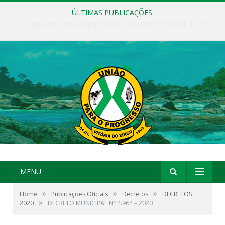
ÚLTIMAS PUBLICAÇÕES:
Vitória do Xingu publica edital de seleção para Diretor(a) e Vice-Diretor(a) das escolas municipais
MENU
»
»
»
Home
Publicações Oficiais
Decretos
DECRETOS
»
2020
DECRETO MUNICIPAL Nº 4.964 – 2020