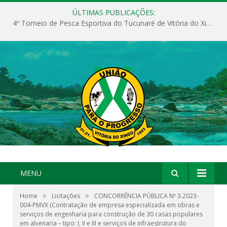
ÚLTIMAS PUBLICAÇÕES:
4º Torneio de Pesca Esportiva do Tucunaré de Vitória do Xingu
MENU
»
»
Home
Licitações
CONCORRÊNCIA PÚBLICA Nº 3.2023-
004-PMVX (Contratação de empresa especializada em obras e
serviços de engenharia para construção de 30 casas populares
em alvenaria – tipo: I, II e III e serviços de infraestrutura do