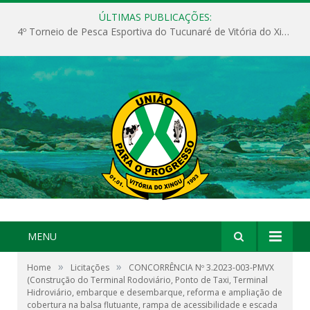
ÚLTIMAS PUBLICAÇÕES:
4º Torneio de Pesca Esportiva do Tucunaré de Vitória do Xingu
MENU
»
»
Home
Licitações
CONCORRÊNCIA Nº 3.2023-003-PMVX
(Construção do Terminal Rodoviário, Ponto de Taxi, Terminal
Hidroviário, embarque e desembarque, reforma e ampliação de
cobertura na balsa flutuante, rampa de acessibilidade e escada