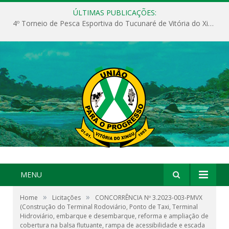
ÚLTIMAS PUBLICAÇÕES:
4º Torneio de Pesca Esportiva do Tucunaré de Vitória do Xingu
MENU
»
»
Home
Licitações
CONCORRÊNCIA Nº 3.2023-003-PMVX
(Construção do Terminal Rodoviário, Ponto de Taxi, Terminal
Hidroviário, embarque e desembarque, reforma e ampliação de
cobertura na balsa flutuante, rampa de acessibilidade e escada