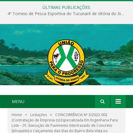
ÚLTIMAS PUBLICAÇÕES:
4º Torneio de Pesca Esportiva do Tucunaré de Vitória do Xingu
MENU
»
»
Home
Licitações
CONCORRÊNCIA Nº 3/2022-002
(Contratação de Empresa (s) Especializada Em Engenharia Para:
Lote – 01: Execução de Pavimento Intertravado de Concreto
(bloquete) e Calçamento das Vias do Bairro Bela Vista no