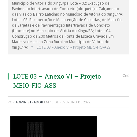
Município de Vitória do Xingu/pa; Lote – 02: Execução de
Pavimento Intertravado de Concreto (bloquete) e Calçamento
das Vias do Bairro Laticínio no Município de Vitória do Xingu/PA;
Lote – 03: Recuperação e Manutenção de Calçadas, de Meio-fio,
de Sarjetas e de Pavimentação Intertravada de Concreto
(bloquete) no Município de Vitória do Xingu/PA; Lote – 04:
Construção de 200 Metros de Ponte de Estaca Cravada Em
Madeira de Lei na Zona Rural no Município de Vitória do
»
Xingu/PA)
LOTE 03 – Anexo VI – Projeto MEIO-FIO-ASS
LOTE 03 – Anexo VI – Projeto
0
MEIO-FIO-ASS
POR
ADMINISTRADOR
EM
10 DE FEVEREIRO DE 2022