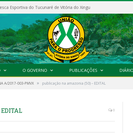
esca Esportiva do Tucunaré de Vitória do Xingu
O
O GOVERNO
PUBLICAÇÕES
DIÁRIO
»
A A/2017-003-PMVX
publicação na amazonia (50) – EDITAL
– EDITAL
0