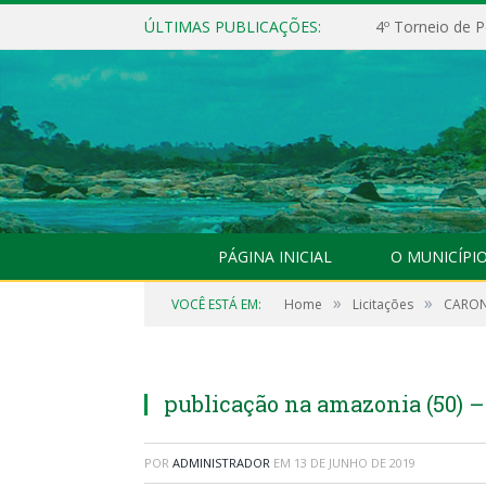
ÚLTIMAS PUBLICAÇÕES:
4º Torneio de P
PÁGINA INICIAL
O MUNICÍPI
»
»
VOCÊ ESTÁ EM:
Home
Licitações
CARON
publicação na amazonia (50) 
POR
ADMINISTRADOR
EM
13 DE JUNHO DE 2019