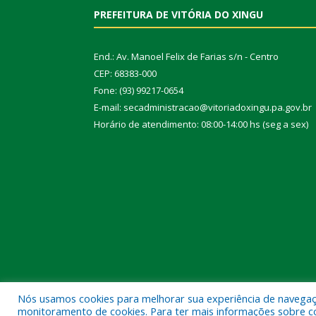
PREFEITURA DE VITÓRIA DO XINGU
End.: Av. Manoel Felix de Farias s/n - Centro
CEP: 68383-000
Fone: (93) 99217-0654
E-mail: secadministracao@vitoriadoxingu.pa.gov.br
Horário de atendimento: 08:00-14:00 hs (seg a sex)
Nós usamos cookies para melhorar sua experiência de navegação
Todos os direitos reservados a Prefeitura Municipal 
monitoramento de cookies. Para ter mais informações sobre como