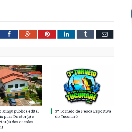
tter
Facebook
Google+
Pinterest
LinkedIn
Tumblr
Email
o Xingu publica edital
3º Torneio de Pesca Esportiva
o para Diretor(a) e
do Tucunaré
tor(a) das escolas
is