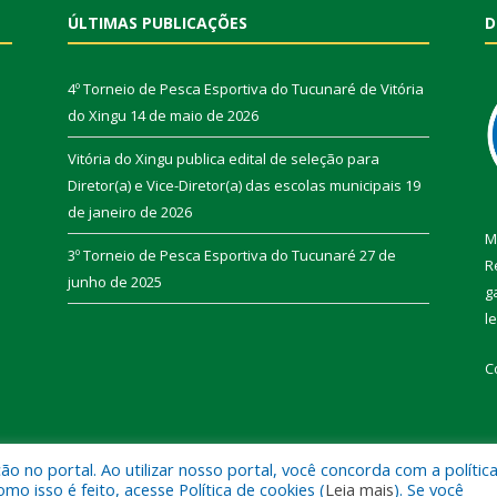
ÚLTIMAS PUBLICAÇÕES
D
4º Torneio de Pesca Esportiva do Tucunaré de Vitória
do Xingu
14 de maio de 2026
Vitória do Xingu publica edital de seleção para
Diretor(a) e Vice-Diretor(a) das escolas municipais
19
de janeiro de 2026
M
3º Torneio de Pesca Esportiva do Tucunaré
27 de
R
junho de 2025
g
l
C
 no portal. Ao utilizar nosso portal, você concorda com a polític
de Vitória do Xingu.
Mapa do Si
 isso é feito, acesse Política de cookies (
Leia mais
). Se você