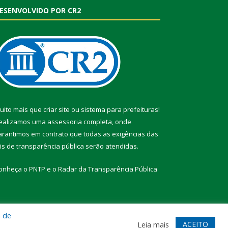
ESENVOLVIDO POR CR2
uito mais que
criar site
ou
sistema para prefeituras
!
ealizamos uma
assessoria
completa, onde
arantimos em contrato que todas as exigências das
eis de transparência pública
serão atendidas.
onheça o
PNTP
e o
Radar da Transparência Pública
a de
te
Acessar Área Administrativa
Acessar Webmail
ACEITO
Leia mais