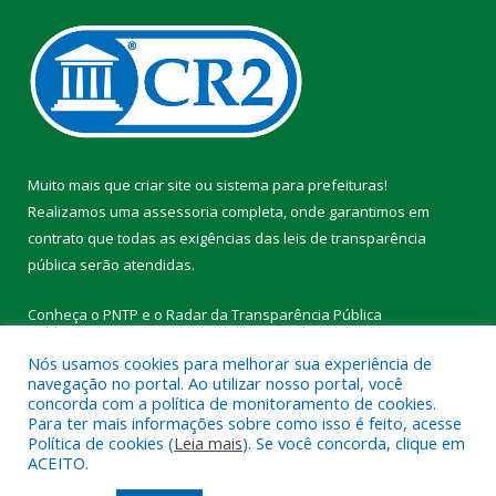
Muito mais que
criar site
ou
sistema para prefeituras
!
Realizamos uma
assessoria
completa, onde garantimos em
contrato que todas as exigências das
leis de transparência
pública
serão atendidas.
Conheça o
PNTP
e o
Radar da Transparência Pública
Nós usamos cookies para melhorar sua experiência de
navegação no portal. Ao utilizar nosso portal, você
concorda com a política de monitoramento de cookies.
Para ter mais informações sobre como isso é feito, acesse
Todos os direitos reservados a Prefeitura Municipal de Vitória do
Política de cookies (
Leia mais
). Se você concorda, clique em
Xingu.
ACEITO.