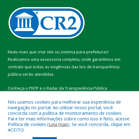
Muito mais que
criar site
ou
sistema para prefeituras
!
Realizamos uma
assessoria
completa, onde garantimos em
contrato que todas as exigências das
leis de transparência
pública
serão atendidas.
Conheça o
PNTP
e o
Radar da Transparência Pública
Nós usamos cookies para melhorar sua experiência de
navegação no portal. Ao utilizar nosso portal, você
concorda com a política de monitoramento de cookies.
Para ter mais informações sobre como isso é feito, acesse
Todos os direitos reservados a Prefeitura Municipal de Vitória do
Política de cookies (
Leia mais
). Se você concorda, clique em
Xingu.
ACEITO.