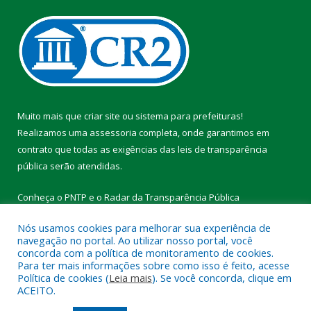
Muito mais que
criar site
ou
sistema para prefeituras
!
Realizamos uma
assessoria
completa, onde garantimos em
contrato que todas as exigências das
leis de transparência
pública
serão atendidas.
Conheça o
PNTP
e o
Radar da Transparência Pública
Nós usamos cookies para melhorar sua experiência de
navegação no portal. Ao utilizar nosso portal, você
concorda com a política de monitoramento de cookies.
Para ter mais informações sobre como isso é feito, acesse
Todos os direitos reservados a Prefeitura Municipal de Vitória do
Política de cookies (
Leia mais
). Se você concorda, clique em
Xingu.
ACEITO.