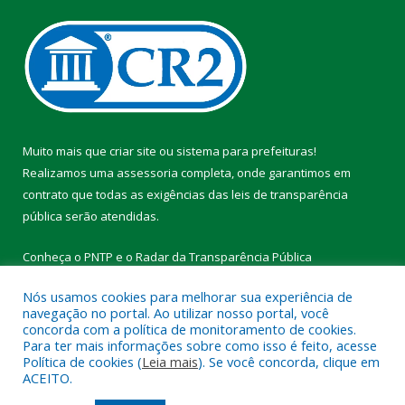
Muito mais que
criar site
ou
sistema para prefeituras
!
Realizamos uma
assessoria
completa, onde garantimos em
contrato que todas as exigências das
leis de transparência
pública
serão atendidas.
Conheça o
PNTP
e o
Radar da Transparência Pública
Nós usamos cookies para melhorar sua experiência de
navegação no portal. Ao utilizar nosso portal, você
concorda com a política de monitoramento de cookies.
Para ter mais informações sobre como isso é feito, acesse
Todos os direitos reservados a Prefeitura Municipal de Vitória do
Política de cookies (
Leia mais
). Se você concorda, clique em
Xingu.
ACEITO.