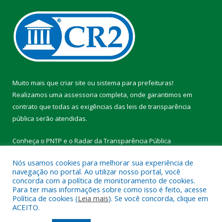
Muito mais que
criar site
ou
sistema para prefeituras
!
Realizamos uma
assessoria
completa, onde garantimos em
contrato que todas as exigências das
leis de transparência
pública
serão atendidas.
Conheça o
PNTP
e o
Radar da Transparência Pública
Nós usamos cookies para melhorar sua experiência de
navegação no portal. Ao utilizar nosso portal, você
concorda com a política de monitoramento de cookies.
Para ter mais informações sobre como isso é feito, acesse
Todos os direitos reservados a Prefeitura Municipal de Vitória do
Política de cookies (
Leia mais
). Se você concorda, clique em
Xingu.
ACEITO.