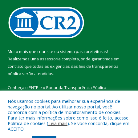
Muito mais que
criar site
ou
sistema para prefeituras
!
Realizamos uma
assessoria
completa, onde garantimos em
contrato que todas as exigências das
leis de transparência
pública
serão atendidas.
Conheça o
PNTP
e o
Radar da Transparência Pública
Nós usamos cookies para melhorar sua experiência de
navegação no portal. Ao utilizar nosso portal, você
concorda com a política de monitoramento de cookies.
Para ter mais informações sobre como isso é feito, acesse
Todos os direitos reservados a Prefeitura Municipal de Vitória do
Política de cookies (
Leia mais
). Se você concorda, clique em
Xingu.
ACEITO.