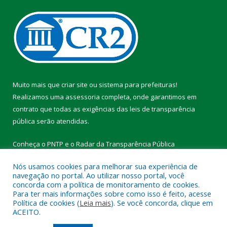
Muito mais que
criar site
ou
sistema para prefeituras
!
Realizamos uma
assessoria
completa, onde garantimos em
contrato que todas as exigências das
leis de transparência
pública
serão atendidas.
Conheça o
PNTP
e o
Radar da Transparência Pública
Nós usamos cookies para melhorar sua experiência de
navegação no portal. Ao utilizar nosso portal, você
concorda com a política de monitoramento de cookies.
Para ter mais informações sobre como isso é feito, acesse
Todos os direitos reservados a Prefeitura Municipal de Vitória do
Política de cookies (
Leia mais
). Se você concorda, clique em
Xingu.
ACEITO.