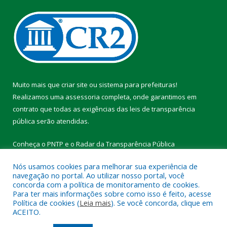
Muito mais que
criar site
ou
sistema para prefeituras
!
Realizamos uma
assessoria
completa, onde garantimos em
contrato que todas as exigências das
leis de transparência
pública
serão atendidas.
Conheça o
PNTP
e o
Radar da Transparência Pública
Nós usamos cookies para melhorar sua experiência de
navegação no portal. Ao utilizar nosso portal, você
concorda com a política de monitoramento de cookies.
Para ter mais informações sobre como isso é feito, acesse
Todos os direitos reservados a Prefeitura Municipal de Vitória do
Política de cookies (
Leia mais
). Se você concorda, clique em
Xingu.
ACEITO.