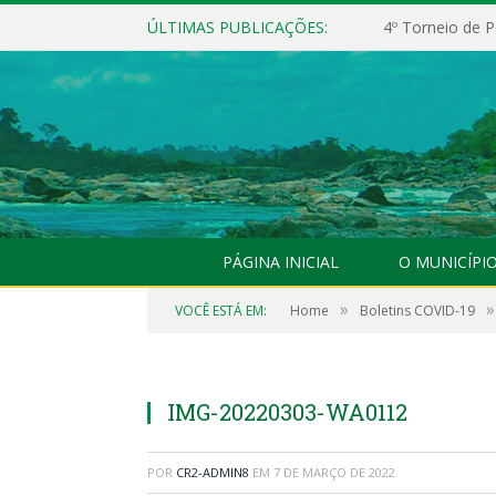
ÚLTIMAS PUBLICAÇÕES:
4º Torneio de P
PÁGINA INICIAL
O MUNICÍPI
»
»
VOCÊ ESTÁ EM:
Home
Boletins COVID-19
IMG-20220303-WA0112
POR
CR2-ADMIN8
EM
7 DE MARÇO DE 2022