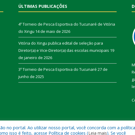
ÚLTIMAS PUBLICAÇÕES
D
4º Torneio de Pesca Esportiva do Tucunaré de Vitória
do Xingu
14 de maio de 2026
Vitória do Xingu publica edital de seleção para
Diretor(a) e Vice-Diretor(a) das escolas municipais
19
de janeiro de 2026
M
3º Torneio de Pesca Esportiva do Tucunaré
27 de
R
junho de 2025
g
l
C
 no portal. Ao utilizar nosso portal, você concorda com a polític
de Vitória do Xingu.
Mapa do Si
 isso é feito, acesse Política de cookies (
Leia mais
). Se você