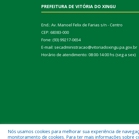
PREFEITURA DE VITÓRIA DO XINGU
End.: Av. Manoel Felix de Farias s/n - Centro
CEP: 68383-000
Fone: (93) 99217-0654
E-mail: secadministracao@vitoriadoxingu.pa.gov.br
Horário de atendimento: 08:00-14:00 hs (seg a sex)
Nós usamos cookies para melhorar sua experiência de navegação
Todos os direitos reservados a Prefeitura Municipal 
monitoramento de cookies. Para ter mais informações sobre como