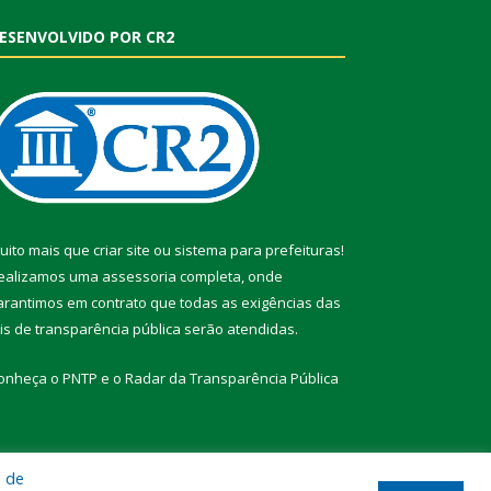
ESENVOLVIDO POR CR2
uito mais que
criar site
ou
sistema para prefeituras
!
ealizamos uma
assessoria
completa, onde
arantimos em contrato que todas as exigências das
eis de transparência pública
serão atendidas.
onheça o
PNTP
e o
Radar da Transparência Pública
a de