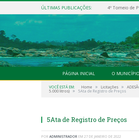
ÚLTIMAS PUBLICAÇÕES:
4º Torneio de P
PÁGINA INICIAL
O MUNICÍPI
»
»
VOCÊ ESTÁ EM:
Home
Licitações
ADESÃO
»
5.000 litros)
5Ata de Registro de Preços
5Ata de Registro de Preços
POR
ADMINISTRADOR
EM
27 DE JANEIRO DE 2022