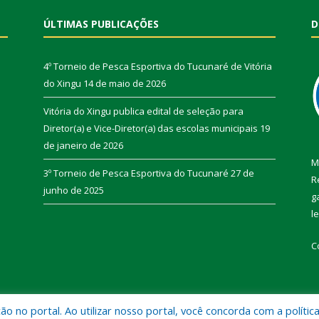
ÚLTIMAS PUBLICAÇÕES
D
4º Torneio de Pesca Esportiva do Tucunaré de Vitória
do Xingu
14 de maio de 2026
Vitória do Xingu publica edital de seleção para
Diretor(a) e Vice-Diretor(a) das escolas municipais
19
de janeiro de 2026
M
3º Torneio de Pesca Esportiva do Tucunaré
27 de
R
junho de 2025
g
l
C
 no portal. Ao utilizar nosso portal, você concorda com a polític