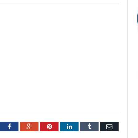
tter
Facebook
Google+
Pinterest
LinkedIn
Tumblr
Email