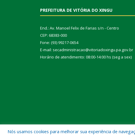
PREFEITURA DE VITÓRIA DO XINGU
End.: Av. Manoel Felix de Farias s/n - Centro
CEP: 68383-000
Fone: (93) 99217-0654
E-mail: secadministracao@vitoriadoxingu.pa.gov.br
Horário de atendimento: 08:00-14:00 hs (seg a sex)
Nós usamos cookies para melhorar sua experiência de navegação