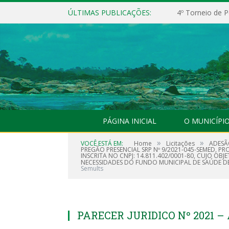
ÚLTIMAS PUBLICAÇÕES:
4º Torneio de P
PÁGINA INICIAL
O MUNICÍPI
»
»
VOCÊ ESTÁ EM:
Home
Licitações
ADESÃO
PREGÃO PRESENCIAL SRP Nº 9/2021-045-SEMED, PR
INSCRITA NO CNPJ: 14.811.402/0001-80, CUJO OB
NECESSIDADES DO FUNDO MUNICIPAL DE SAÚDE DE 
Semults
PARECER JURIDICO Nº 2021 – 