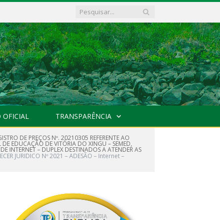
 OFICIAL
TRANSPARÊNCIA
GISTRO DE PREÇOS Nº. 20210305 REFERENTE AO
L DE EDUCAÇÃO DE VITÓRIA DO XINGU – SEMED,
 DE INTERNET – DUPLEX DESTINADOS A ATENDER AS
ECER JURIDICO Nº 2021 – ADESÃO – Internet –