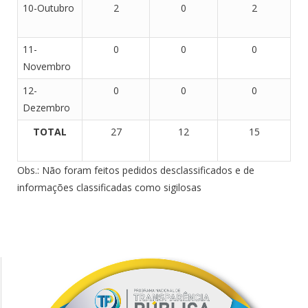
10-Outubro
2
0
2
11-
0
0
0
Novembro
12-
0
0
0
Dezembro
TOTAL
27
12
15
Obs.: Não foram feitos pedidos desclassificados e de
informações classificadas como sigilosas