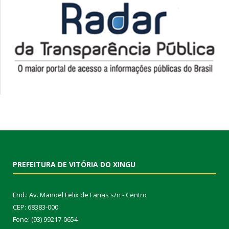
PREFEITURA DE VITÓRIA DO XINGU
End.: Av. Manoel Felix de Farias s/n - Centro
CEP: 68383-000
Fone: (93) 99217-0654